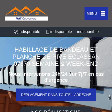
MENU
indisponible
indisponible
indisponible
HABILLAGE DE BANDEAU ET
PLANCHE DE RIVE ECLASSAN
07370 SEMAINE & WEEK-END
Nous intervenons 24h/24 sur 7j/7 en cas
d'urgence
DÉPLACEMENT DANS TOUTE L'ARDÈCHE