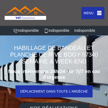
MENU
indisponible
indisponible
indisponible
HABILLAGE DE BANDEAU ET
PLANCHE DE RIVE BOGY 07340
SEMAINE & WEEK-END
Nous intervenons 24h/24 sur 7j/7 en cas
d'urgence
DÉPLACEMENT DANS TOUTE L'ARDÈCHE