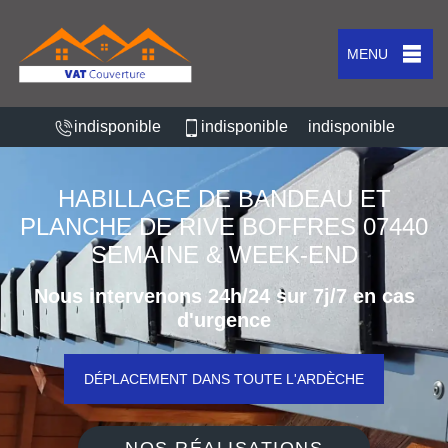
MENU
indisponible
indisponible
indisponible
HABILLAGE DE BANDEAU ET
PLANCHE DE RIVE BOFFRES 07440
SEMAINE & WEEK-END
Nous intervenons 24h/24 sur 7j/7 en cas
d'urgence
DÉPLACEMENT DANS TOUTE L'ARDÈCHE