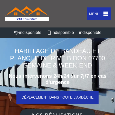
MENU
indisponible
indisponible
indisponible
HABILLAGE DE BANDEAU ET
PLANCHE DE RIVE BIDON 07700
SEMAINE & WEEK-END
Nous intervenons 24h/24 sur 7j/7 en cas
d'urgence
DÉPLACEMENT DANS TOUTE L'ARDÈCHE